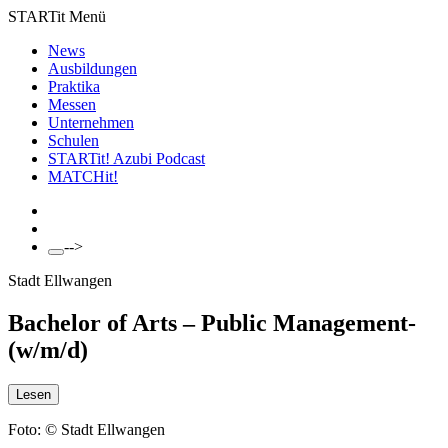
STARTit Menü
News
Ausbildungen
Praktika
Messen
Unternehmen
Schulen
STARTit! Azubi Podcast
MATCH
it!
-->
Stadt Ellwangen
Bachelor of Arts – Public Management-
(w/m/d)
Lesen
Foto: © Stadt Ellwangen