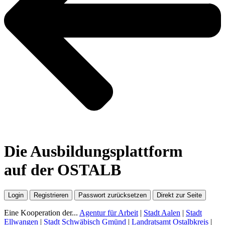
Die Ausbildungsplattform
auf der OSTALB
Login
Registrieren
Passwort zurücksetzen
Direkt zur Seite
Eine Kooperation der...
Agentur für Arbeit
|
Stadt Aalen
|
Stadt
Ellwangen
|
Stadt Schwäbisch Gmünd
|
Landratsamt Ostalbkreis
|