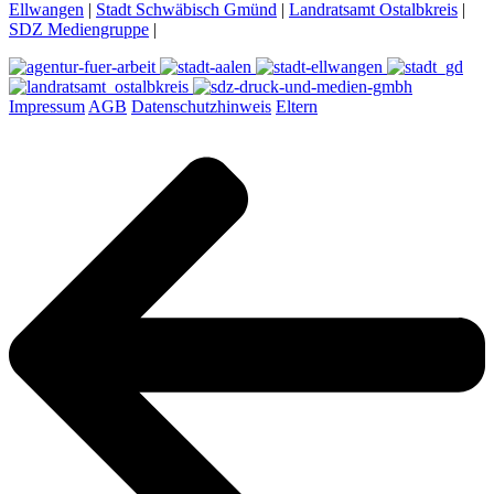
Ellwangen
|
Stadt Schwäbisch Gmünd
|
Landratsamt Ostalbkreis
|
SDZ Mediengruppe
|
Impressum
AGB
Datenschutzhinweis
Eltern