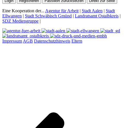
Login
Registrieren
Passwort zurücksetzen
Direkt zur Seite
Eine Kooperation der...
Agentur für Arbeit
|
Stadt Aalen
|
Stadt
Ellwangen
|
Stadt Schwäbisch Gmünd
|
Landratsamt Ostalbkreis
|
SDZ Mediengruppe
|
Impressum
AGB
Datenschutzhinweis
Eltern