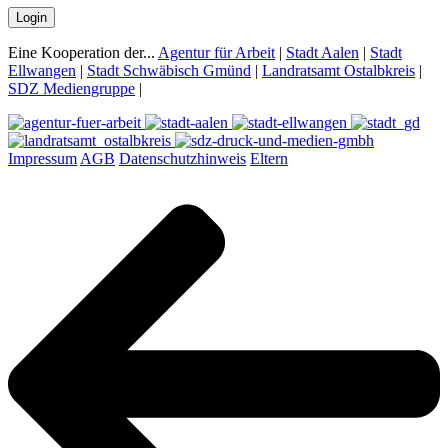
Login
Eine Kooperation der...
Agentur für Arbeit
|
Stadt Aalen
|
Stadt
Ellwangen
|
Stadt Schwäbisch Gmünd
|
Landratsamt Ostalbkreis
|
SDZ Mediengruppe
|
Impressum
AGB
Datenschutzhinweis
Eltern